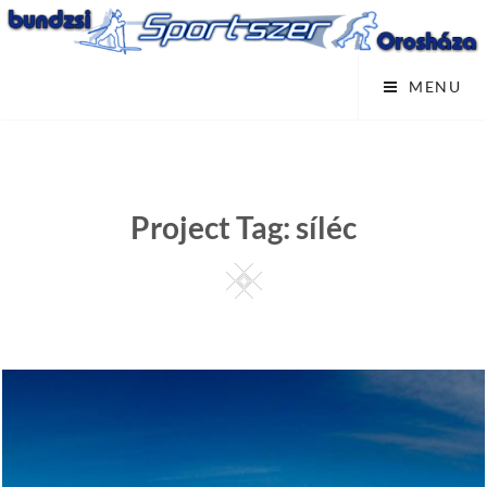
Skip
to
content
MENU
Project Tag:
síléc
Square