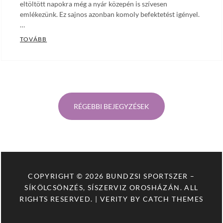
eltöltött napokra még a nyár közepén is szívesen
emlékezünk. Ez sajnos azonban komoly befektetést igényel.
…
SÍKÖLCSÖNZÉS
TOVÁBB
Bejegyzés
navigáció
RÉGEBBI BEJEGYZÉSEK
COPYRIGHT © 2026
BUNDZSI SPORTSZER –
SÍKÖLCSÖNZÉS, SÍSZERVIZ OROSHÁZÁN
. ALL
RIGHTS RESERVED. | VERITY BY
CATCH THEMES