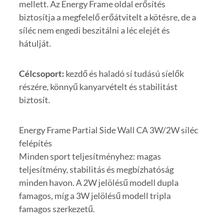
mellett. Az Energy Frame oldal erősítés
biztosítja a megfelelő erőátvitelt a kötésre, de a
síléc nem engedi beszitálni a léc elejét és
hátulját.
Célcsoport:
kezdő és haladó sí tudású síelők
részére, könnyű kanyarvételt és stabilitást
biztosít.
Energy Frame Partial Side Wall CA 3W/2W síléc
felépítés
Minden sport teljesítményhez: magas
teljesítmény, stabilitás és megbízhatóság
minden havon. A 2W jelölésű modell dupla
famagos, míg a 3W jelölésű modell tripla
famagos szerkezetű.