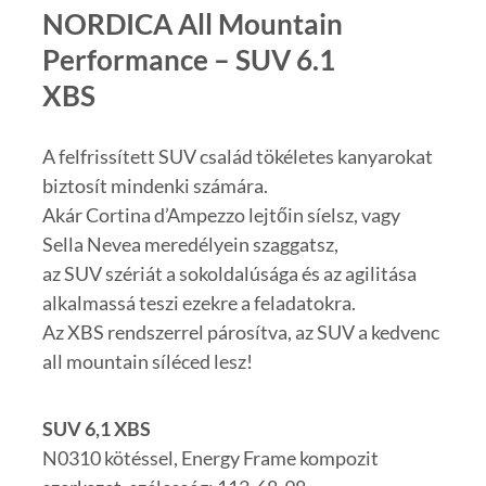
NORDICA All Mountain
Performance – SUV 6.1
XBS
A felfrissített SUV család tökéletes kanyarokat
biztosít mindenki számára.
Akár Cortina d’Ampezzo lejtőin síelsz, vagy
Sella Nevea meredélyein szaggatsz,
az SUV szériát a sokoldalúsága és az agilitása
alkalmassá teszi ezekre a feladatokra.
Az XBS rendszerrel párosítva, az SUV a kedvenc
all mountain síléced lesz!
SUV 6,1 XBS
N0310 kötéssel, Energy Frame kompozit