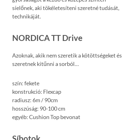
síelőnek, aki tökéletesíteni szeretné tudását,
technikáját.
NORDICA TT Drive
Azoknak, akik nem szeretik a kötöttségeket és
szeretnek kitűnni a sorból…
szín: fekete
konstrukció: Flexcap
radiusz: 6m / 90cm
hosszúság: 90-100 cm
egyéb: Cushion Top bevonat
Síbotok