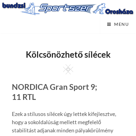
Skip
to
content
MENU
Kölcsönözhető sílécek
Square
NORDICA Gran Sport 9;
11 RTL
Ezek a stílusos sílécek úgy lettek kifejlesztve,
hogy a sokoldalúság mellett megfelelő
stabilitást adjanak minden pályakörülmény