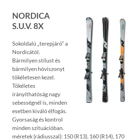
NORDICA
S.U.V. 8X
Sokoldalú „terepjáró” a
Nordicától.
Bármilyen stílust és
bármilyen hóviszonyt
tökéletesen kezel.
Tökéletes
irányíthatóság nagy
sebességnél is, minden
esetben kiváló élfogás.
Gyorsaság és kontrol
minden szituációban.
méretek (rádiusszal): 150 (R13), 160 (R14), 170