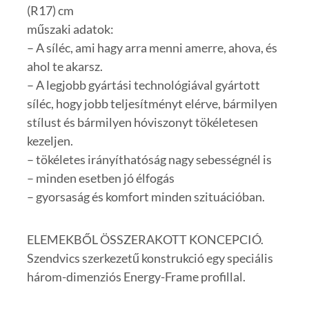
(R17) cm
műszaki adatok:
– A síléc, ami hagy arra menni amerre, ahova, és
ahol te akarsz.
– A legjobb gyártási technológiával gyártott
síléc, hogy jobb teljesítményt elérve, bármilyen
stílust és bármilyen hóviszonyt tökéletesen
kezeljen.
– tökéletes irányíthatóság nagy sebességnél is
– minden esetben jó élfogás
– gyorsaság és komfort minden szituációban.
ELEMEKBŐL ÖSSZERAKOTT KONCEPCIÓ.
Szendvics szerkezetű konstrukció egy speciális
három-dimenziós Energy-Frame profillal.