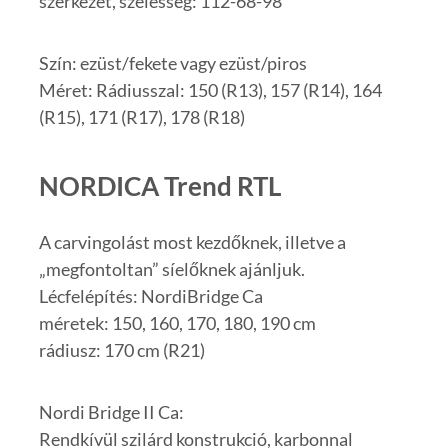
szerkezet, szélesség: 112-68-98
Szín: ezüst/fekete vagy ezüst/piros
Méret: Rádiusszal: 150 (R13), 157 (R14), 164
(R15), 171 (R17), 178 (R18)
NORDICA Trend RTL
A carvingolást most kezdőknek, illetve a
„megfontoltan” síelőknek ajánljuk.
Lécfelépítés: NordiBridge Ca
méretek: 150, 160, 170, 180, 190 cm
rádiusz: 170 cm (R21)
Nordi Bridge II Ca:
Rendkívül szilárd konstrukció, karbonnal