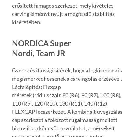
erősített famagos szerkezet, mely kivételes
carving élményt nyújt a megfelelő stabilitás
kíséretében.
NORDICA Super
Nordi, Team JR
Gyerek és ifjúsági sílécek, hogy a legkisebbek is
megismerkedhessenek a carvingolás érzésével.
Lécfelépítés: Flexcap
méretek (rádiusszal): 80 (R6), 90 (R7), 100 (R8),
110 (R9), 120 (R10), 130 (R11), 140 (R12)
FLEXCAP lécszerkezet. A kombinált üvegszálas
cap szerkezet a fokozott rugalmasság mellett
biztosítja a könnyű használatot, a mérsékelt
gyorsaságot a kezdő és közepes szinten