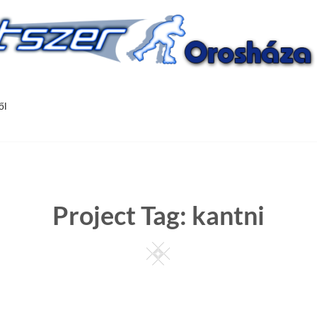
ől
Project Tag:
kantni
Square