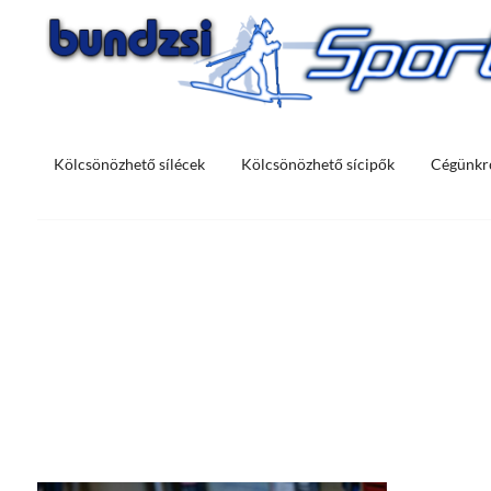
Skip
to
content
Kölcsönözhető sílécek
Kölcsönözhető sícipők
Cégünkr