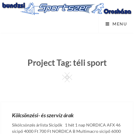
Skip
to
content
MENU
Project Tag:
téli sport
Square
Kölcsönzési- és szervíz árak
Síkölcsönzés árlista Sícipők 1 hét 1 nap NORDICA AFX 46
sícipő 4000 Ft 700 Ft NORDICA B Multimacro sícipő 6000