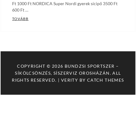
Ft 1000 Ft NORDICA Super Nordi gyerek sícipő 3500 Ft
600 Ft …
KÖLCSÖNZÉSI- ÉS SZERVÍZ ÁRAK
TOVÁBB
COPYRIGHT © 2026
BUNDZSI SPORTSZER –
SÍKÖLCSÖNZÉS, SÍSZERVIZ OROSHÁZÁN
. ALL
RIGHTS RESERVED. | VERITY BY
CATCH THEMES