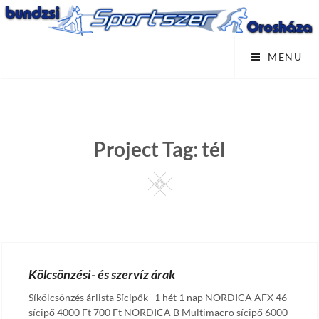
Skip
to
content
MENU
Project Tag:
tél
Square
Kölcsönzési- és szervíz árak
Síkölcsönzés árlista Sícipők 1 hét 1 nap NORDICA AFX 46
sícipő 4000 Ft 700 Ft NORDICA B Multimacro sícipő 6000