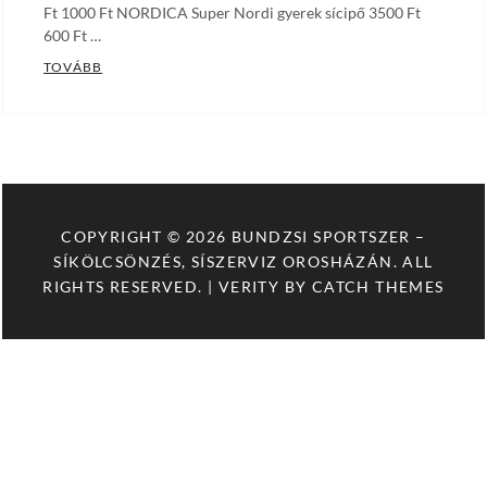
Ft 1000 Ft NORDICA Super Nordi gyerek sícipő 3500 Ft
600 Ft …
KÖLCSÖNZÉSI- ÉS SZERVÍZ ÁRAK
TOVÁBB
COPYRIGHT © 2026
BUNDZSI SPORTSZER –
SÍKÖLCSÖNZÉS, SÍSZERVIZ OROSHÁZÁN
. ALL
RIGHTS RESERVED. | VERITY BY
CATCH THEMES